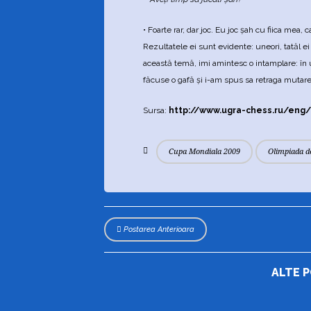
• Foarte rar, dar joc. Eu joc şah cu fiica mea, 
Rezultatele ei sunt evidente: uneori, tatăl e
această temă, imi amintesc o intamplare: în u
făcuse o gafă şi i-am spus sa retraga mutare
Sursa:
http://www.ugra-chess.ru/eng/
Cupa Mondiala 2009
Olimpiada d
Postarea Anterioara
ALTE 