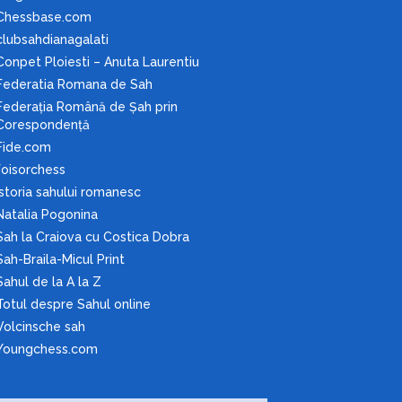
Chessbase.com
clubsahdianagalati
Conpet Ploiesti – Anuta Laurentiu
Federatia Romana de Sah
Federaţia Română de Şah prin
Corespondenţă
Fide.com
foisorchess
Istoria sahului romanesc
Natalia Pogonina
Sah la Craiova cu Costica Dobra
Sah-Braila-Micul Print
Sahul de la A la Z
Totul despre Sahul online
Volcinsche sah
Youngchess.com