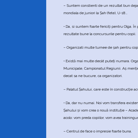
– Suntem constienti de un rezultat bun deja
mondiala de juniori la Şah (fete), U-18…
• Da, si suntem foarte fericiţi pentru Olga. Î
rezultate bune la concursurile pentru copii.
– Organizati multe turnee de şah pentru cop
• Există mai multe decât puteţi numara. Org
Municipale, Campionatul Regiunii. Aş menţio
decat sa ne bucure, ca organizatori.
– Palatul Şahului, care este în construcţie a
• Da, dar nu numai. Noi vom transfera existent
Şahului şi vom crea o nouă instituţie – Ac
acolo: vom preda copiilor, vom avea trainingur
– Centrul de face o impresie foarte buna.