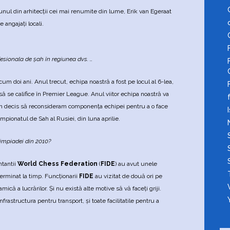
 unul din arhitecţii cei mai renumite din lume, Erik van Egeraat
 angajaţi locali.
esionala de şah în regiunea dvs. …
 doi ani. Anul trecut, echipa noastră a fost pe locul al 6-lea,
să se califice în Premier League. Anul viitor echipa noastră va
 am decis să reconsideram componenţa echipei pentru a o face
mpionatul de Sah al Rusiei, din luna aprilie.
limpiadei din 2010?
ntantii
World Chess Federation
(
FIDE
) au avut unele
terminat la timp. Funcţionarii
FIDE
au vizitat de două ori pe
ică a lucrărilor. Şi nu există alte motive să vă faceţi griji.
structura pentru transport, şi toate facilitatile pentru a