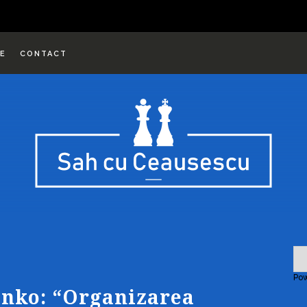
E
CONTACT
Po
penko: “Organizarea