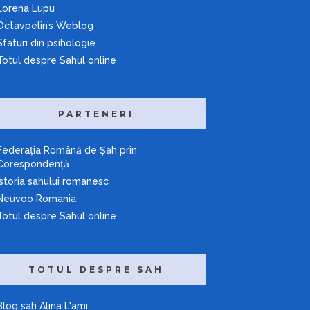
Lorena Lupu
Octavpelin’s Weblog
Sfaturi din psihologie
Totul despre Sahul online
PARTENERI
Federaţia Română de Şah prin
Corespondenţă
Istoria sahului romanesc
Neuvoo Romania
Totul despre Sahul online
TOTUL DESPRE SAH
Blog sah Alina L'ami