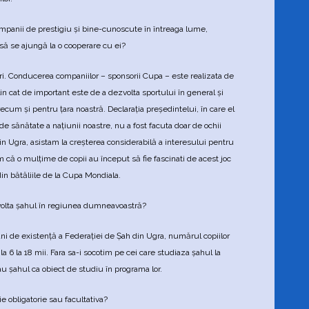
ompanii de prestigiu şi bine-cunoscute în întreaga lume,
 să se ajungă la o cooperare cu ei?
ri. Conducerea companiilor – sponsorii Cupa – este realizata de
in cat de important este de a dezvolta sportului în general şi
ecum şi pentru ţara noastră. Declaraţia preşedintelui, în care el
 de sănătate a naţiunii noastre, nu a fost facuta doar de ochii
in Ugra, asistam la creşterea considerabilă a interesului pentru
că o mulţime de copii au început să fie fascinati de acest joc
in bătăliile de la Cupa Mondiala.
volta şahul în regiunea dumneavoastră?
ni de existenţă a Federaţiei de Şah din Ugra, numărul copiilor
la 6 la 18 mii. Fara sa-i socotim pe cei care studiaza şahul la
au şahul ca obiect de studiu în programa lor.
e obligatorie sau facultativa?