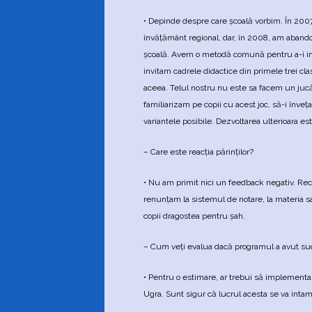
• Depinde despre care şcoală vorbim. În 20
învăţământ regional, dar, în 2008, am aband
şcoală. Avem o metodă comună pentru a-i inva
invitam cadrele didactice din primele trei clas
aceea. Telul nostru nu este sa facem un jucăt
familiarizam pe copii cu acest joc, să-i în
variantele posibile. Dezvoltarea ulterioara est
– Care este reacţia părinţilor?
• Nu am primit nici un feedback negativ. Rec
renunţam la sistemul de notare, la materia sa
copii dragostea pentru şah.
– Cum veţi evalua dacă programul a avut s
• Pentru o estimare, ar trebui să implement
Ugra. Sunt sigur că lucrul acesta se va intam