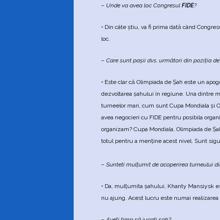
– Unde va avea loc Congresul
FIDE
?
• Din câte ştiu, va fi prima dată când Congre
loc.
– Care sunt paşii dvs. următori din poziţia de
• Este clar că Olimpiada de Şah este un apogeu
dezvoltarea şahului în regiune. Una dintre mo
turneelor mari, cum sunt Cupa Mondiala şi O
avea negocieri cu FIDE pentru posibila organi
organizam? Cupa Mondiala, Olimpiada de Şah,
totul pentru a menţine acest nivel. Sunt sig
– Sunteti mulţumit de acoperirea turneului d
• Da, mulţumita şahului, Khanty Mansiysk est
nu ajung. Acest lucru este numai realizarea 
– Aveţi timp să jucati şah?