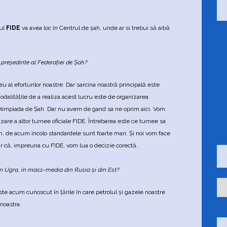
sul
FIDE
va avea loc în Centrul de şah, unde ar si trebui să aibă
 preşedinte al Federaţiei de Şah?
 al eforturilor noastre. Dar sarcina noastră principală este
dalităţile de a realiza acest lucru este de organizarea
limpiada de Şah. Dar nu avem de gand sa ne oprim aici. Vom
zare a altor turnee oficiale FIDE. Întrebarea este ce turnee sa
 de acum incolo standardele sunt foarte mari. Şi noi vom face
ur că, impreuna cu FIDE, vom lua o decizie corectă.
in Ugra, în mass-media din Rusia şi din Est?
C
a
e acum cunoscut în ţările în care petrolul şi gazele noastre
t
noastra.
e
g
o