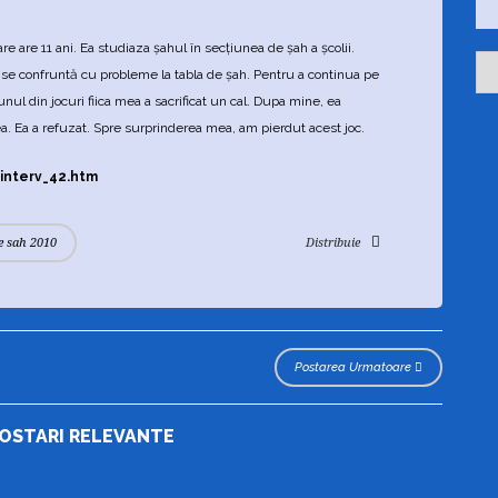
r
i
care are 11 ani. Ea studiaza şahul în secţiunea de şah a şcolii.
i
A
i se confruntă cu probleme la tabla de şah. Pentru a continua pe
r
h
nul din jocuri fiica mea a sacrificat un cal. Dupa mine, ea
i
a. Ea a refuzat. Spre surprinderea mea, am pierdut acest joc.
v
e
2
interv_42.htm
3
d
e
e sah 2010
Distribuie
l
u
n
i
Postarea Urmatoare
POSTARI RELEVANTE