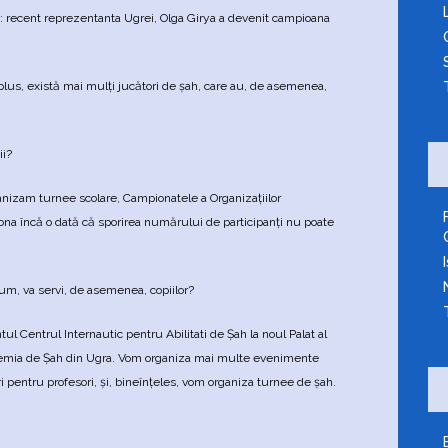
: recent reprezentanta Ugrei, Olga Girya a devenit campioana
n plus, există mai mulţi jucători de şah, care au, de asemenea,
ii?
anizam turnee scolare, Campionatele a Organizaţiilor
na încă o dată că sporirea numărului de participanţi nu poate
cum, va servi, de asemenea, copiilor?
ul Centrul Internautic pentru Abilitati de Şah la noul Palat al
ademia de Şah din Ugra. Vom organiza mai multe evenimente
i pentru profesori, şi, bineînţeles, vom organiza turnee de şah.