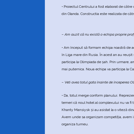
• Proiectul Centrului a fost elaborat de către
din Olanda. Constructia este realizata de către
– Am auzit că nu există o echipa proprie prof
• Am început să formam echipa noastră de acum
în Liga mare din Rusia. În acest an au reuşit 
participa la Olimpiada de şah. Prin urmare,
mai puternica. Noua echipa va participa la Ca
– Veti avea totul gata înainte de începerea O
• Da, totul merge conform planului. Repreze
temeri că noul hotel al complexului nu va fi 
Khanty Mansiysk şi au asistat la o viteză dinam
Avem unde sa organizam competiţia, avem infra
organiza turneu.