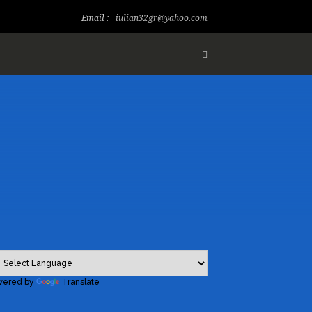
Email :
iulian32gr@yahoo.com
wered by
Translate