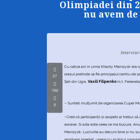
Olimpiadei din 2
nu avem de
Interviur
Cu cativa ani in urma Khanty Mansiysk era co
oraşul pretinde sa fie principalul centru de ş
37
Şah din Ugra,
Vasili Filipenko
(n.t. Federat
760
– Sunteti mulţumit de organizarea Cupei M
0
• Cred că participanţii şi oaspetii ar trebui 
excese. Si asta este ceea ce ma bucura. Anul
Mansiysk. Lucrurile au decurs bine şi nu su
rezolvam imediat, uneori cu ajutorul sponsori