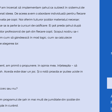
07 am încercat să implementam şahul ca subiect în sistemul de
onat ideea. De aceea avem o abordare individuală pentru fiecare
ta pe copii. Noi oferim tuturor şcolilor materialul necesar;
e sa ia parte la cursuri de calificare. Ei pot preda şahul după
or profesionist de şah din fiecare copil. Scopul nostru sa-i
veţam cum să gândească în mod logic, cum sa calculeze
e alegerea lor.
ent, am primit o propunere, în opinia mea, înţeleapta – să
h. Acesta este doar un joc. Şi o notă proasta ar putea ucide in
ucces sau nu?
am programul de şah in mai mult de jumătate din şcolile din
pla în curând.