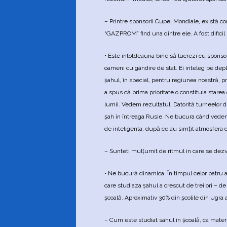
– Printre sponsorii Cupei Mondiale, există c
“GAZPROM” find una dintre ele. A fost dificil
• Este întotdeauna bine să lucrezi cu sponso
oameni cu gândire de stat. Ei inteleg pe depl
şahul, în special, pentru regiunea noastră, pr
a spus că prima prioritate o constituia starea
lumii. Vedem rezultatul. Datorită turneelor d
şah în întreaga Rusie. Ne bucura când vedem 
de înteligenta, după ce au simţit atmosfera d
– Sunteti mulţumit de ritmul in care se dez
• Ne bucură dinamica. În timpul celor patru a
care studiaza şahul a crescut de trei ori – de 
şcoală. Aproximativ 30% din şcolile din Ugra 
– Cum este studiat sahul in şcoală, ca materi