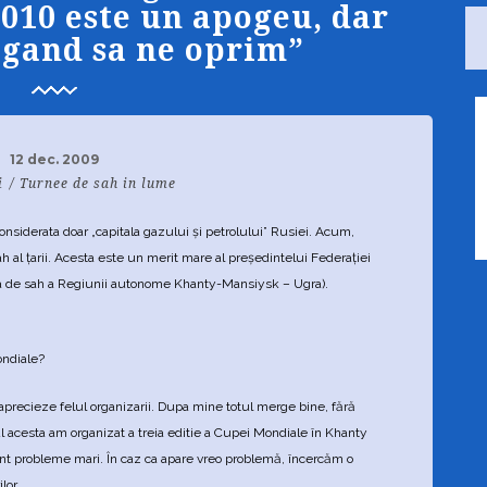
010 este un apogeu, dar
 gand sa ne oprim”
12 dec. 2009
i
Turnee de sah in lume
nsiderata doar „capitala gazului şi petrolului” Rusiei. Acum,
ah al ţarii. Acesta este un merit mare al preşedintelui Federaţiei
ia de sah a Regiunii autonome Khanty-Mansiysk – Ugra).
ondiale?
să aprecieze felul organizarii. Dupa mine totul merge bine, fără
 acesta am organizat a treia editie a Cupei Mondiale în Khanty
nt probleme mari. În caz ca apare vreo problemă, încercăm o
lor.