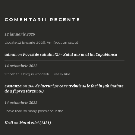
COMENTARII RECENTE
12 ianuarie 2026
Update 12 ianuarie 2026: Am facut un calcul...
admin
on
Povestile sahului (2) – Zidul auriu al lui Capablanca
14 octombrie 2022
whoah this blog is wonderful i really like...
Costanza
on
100 de lucruri pe care trebuie să le faci în şah înainte
de a fi prea târziu (6)
14 octombrie 2022
I have read so many posts about the...
Hedi
on
Matul zilei (1421)