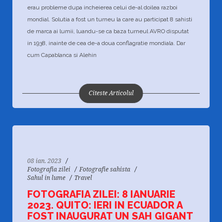
erau probleme dupa incheierea celui de-al doilea razboi
mondial. Solutia a fost un turneu la care au participat 8 sahisti
de marca ai lumii, luandu-se ca baza turneul AVRO disputat
in 1938, inainte de cea de-a doua conflagratie mondiala. Dar
cum Capablanca si Alehin
70
1866
0
Citeste Articolul
08 ian. 2023
Fotografia zilei
Fotografie sahista
Sahul in lume
Travel
FOTOGRAFIA ZILEI: 8 IANUARIE
2023. QUITO: IERI IN ECUADOR A
FOST INAUGURAT UN SAH GIGANT