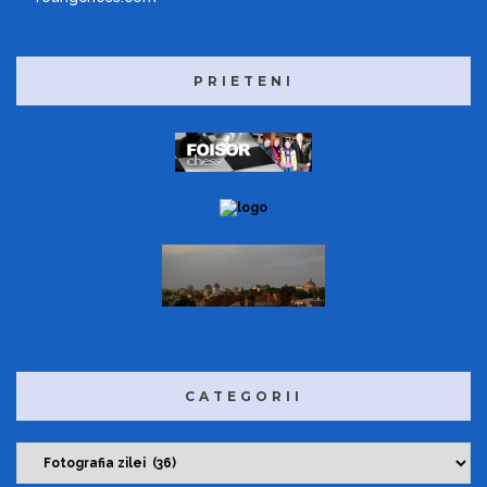
PRIETENI
CATEGORII
C
a