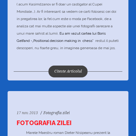
( acum Kasimdzanov ar fi doar un castigator al Cupei
Mondiale…). Ar fi interesant sa vedem ce carti folosesc cei doi
in pregatirea lor, la fel cum este o moda pe Facebook, de a
analiza cat mai multe aspecte ale unei fotografii oarecare a
unui mare sahist al lumii.
Eu am vazut cartea lui Boris
Gelfand -„Positional decision making in chess”
restul il puteti
descoperi, nu foarte greu, in imaginea generoasa de mai jos.
60
2768
21
Citeste Articolul
17 nov. 2013
Fotografia zilei
FOTOGRAFIA ZILEI
Marele Maestru roman Dieter Nisipeanu prezent la