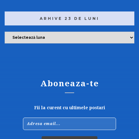
t
e
g
o
ARHIVE 23 DE LUNI
r
i
i
A
r
h
i
v
e
2
3
d
Aboneaza-te
e
l
u
n
i
Fii la curent cu ultimele postari