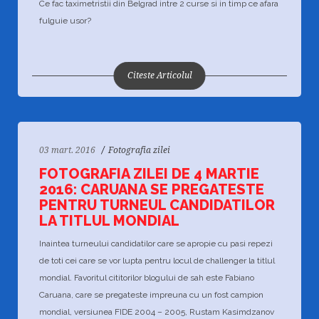
Ce fac taximetristii din Belgrad intre 2 curse si in timp ce afara
fulguie usor?
Citeste Articolul
03 mart. 2016
Fotografia zilei
FOTOGRAFIA ZILEI DE 4 MARTIE
2016: CARUANA SE PREGATESTE
PENTRU TURNEUL CANDIDATILOR
LA TITLUL MONDIAL
Inaintea turneului candidatilor care se apropie cu pasi repezi
de toti cei care se vor lupta pentru locul de challenger la titlul
mondial. Favoritul cititorilor blogului de sah este Fabiano
Caruana, care se pregateste impreuna cu un fost campion
mondial, versiunea FIDE 2004 – 2005, Rustam Kasimdzanov