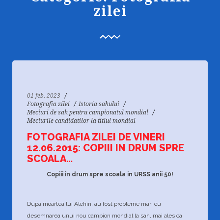
88
2227
0
zilei
01 feb. 2023
Fotografia zilei
Istoria sahului
Meciuri de sah pentru campionatul mondial
Meciurile candidatilor la titlul mondial
FOTOGRAFIA ZILEI DE VINERI
12.06.2015: COPIII IN DRUM SPRE
SCOALA…
Copiii in drum spre scoala in URSS anii 50!
Dupa moartea lui Alehin, au fost probleme mari cu
desemnarea unui nou campion mondial la sah, mai ales ca